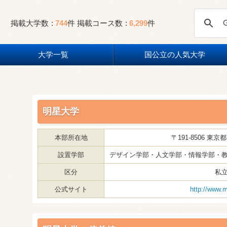
掲載大学数
744
件
掲載コース数
6,299
件
大学一覧
国公立の人気大学
明星大学
本部所在地
〒191-8506 東京
設置学部
デザイン学部・人文学部・情報学部・
区分
私
公式サイト
http://www.m