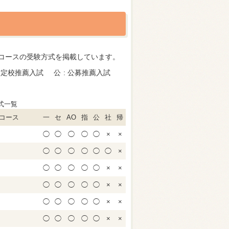
7コースの受験方式を掲載しています。
指定校推薦入試
公
公募推薦入試
式一覧
コース
一
セ
AO
指
公
社
帰
◯
◯
◯
◯
◯
×
×
◯
◯
◯
◯
◯
◯
×
◯
◯
◯
◯
◯
×
×
◯
◯
◯
◯
◯
×
×
◯
◯
◯
◯
◯
×
×
◯
◯
◯
◯
◯
×
×