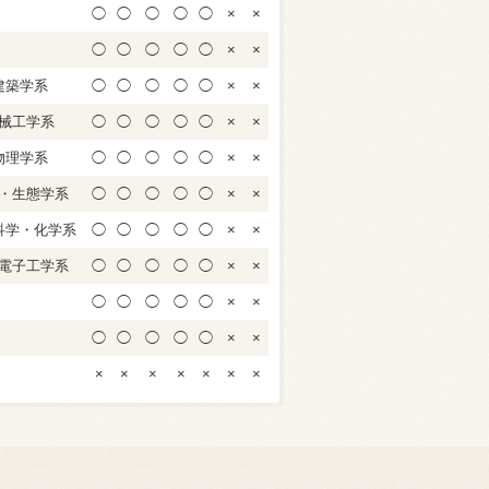
◯
◯
◯
◯
◯
×
×
◯
◯
◯
◯
◯
×
×
建築学系
◯
◯
◯
◯
◯
×
×
械工学系
◯
◯
◯
◯
◯
×
×
物理学系
◯
◯
◯
◯
◯
×
×
・生態学系
◯
◯
◯
◯
◯
×
×
科学・化学系
◯
◯
◯
◯
◯
×
×
電子工学系
◯
◯
◯
◯
◯
×
×
◯
◯
◯
◯
◯
×
×
◯
◯
◯
◯
◯
×
×
×
×
×
×
×
×
×