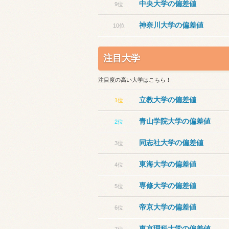
中央大学の偏差値
9位
神奈川大学の偏差値
10位
注目大学
注目度の高い大学はこちら！
立教大学の偏差値
1位
青山学院大学の偏差値
2位
同志社大学の偏差値
3位
東海大学の偏差値
4位
専修大学の偏差値
5位
帝京大学の偏差値
6位
東京理科大学の偏差値