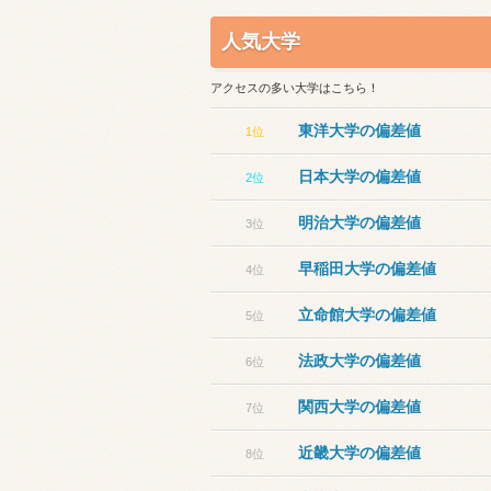
人気大学
アクセスの多い大学はこちら！
東洋大学の偏差値
1位
日本大学の偏差値
2位
明治大学の偏差値
3位
早稲田大学の偏差値
4位
立命館大学の偏差値
5位
法政大学の偏差値
6位
関西大学の偏差値
7位
近畿大学の偏差値
8位