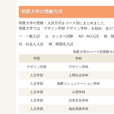
明星大学の受験方式
明星大学の受験・入試方式をコース別にまとめました。
明星大学では「デザイン学部 デザイン学科」を始め、全1
一
一般入試
セ
センター試験
AO
AO入試
指
社
社会人入試
帰
帰国生入試
明星大学のコース別受験方
学部
学科
デザイン学部
デザイン学科
人文学部
人間社会学科
人文学部
国際コミュニケーション学科
人文学部
心理学科
人文学部
日本文化学科
人文学部
福祉実践学科