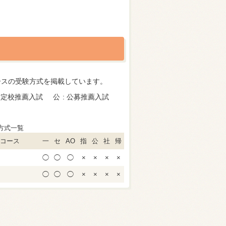
。
ースの受験方式を掲載しています。
指定校推薦入試
公
公募推薦入試
方式一覧
コース
一
セ
AO
指
公
社
帰
◯
◯
◯
×
×
×
×
◯
◯
◯
×
×
×
×