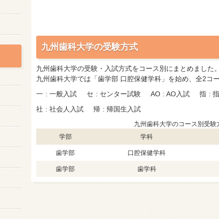
九州歯科大学の受験方式
九州歯科大学の受験・入試方式をコース別にまとめました
九州歯科大学では「歯学部 口腔保健学科」を始め、全2コ
一
一般入試
セ
センター試験
AO
AO入試
指
社
社会人入試
帰
帰国生入試
九州歯科大学のコース別受験
学部
学科
歯学部
口腔保健学科
歯学部
歯学科