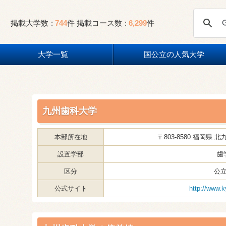
掲載大学数
744
件
掲載コース数
6,299
件
大学一覧
国公立の人気大学
九州歯科大学
本部所在地
〒803-8580 福岡県 
設置学部
歯
区分
公
公式サイト
http://www.k