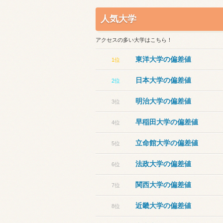
人気大学
アクセスの多い大学はこちら！
東洋大学の偏差値
1位
日本大学の偏差値
2位
明治大学の偏差値
3位
早稲田大学の偏差値
4位
立命館大学の偏差値
5位
法政大学の偏差値
6位
関西大学の偏差値
7位
近畿大学の偏差値
8位