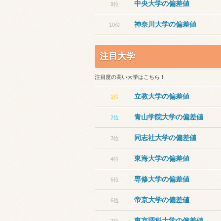
中央大学の偏差値
9位
神奈川大学の偏差値
10位
注目大学
注目度の高い大学はこちら！
立教大学の偏差値
1位
青山学院大学の偏差値
2位
同志社大学の偏差値
3位
東海大学の偏差値
4位
専修大学の偏差値
5位
帝京大学の偏差値
6位
東京理科大学の偏差値