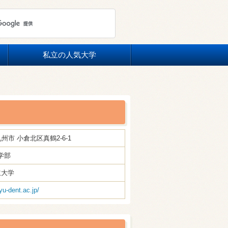
私立の人気大学
北九州市 小倉北区真鶴2-6-1
学部
立大学
yu-dent.ac.jp/